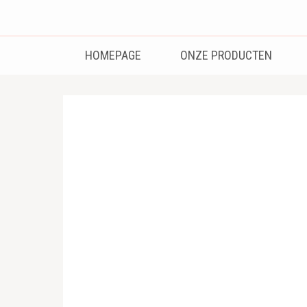
Bredenhof
Postzegels en munten
HOMEPAGE
ONZE PRODUCTEN