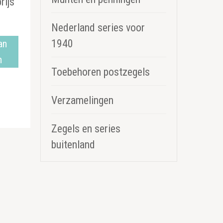
rijs
Nederland series voor
1940
an
n
Toebehoren postzegels
Verzamelingen
Zegels en series
buitenland