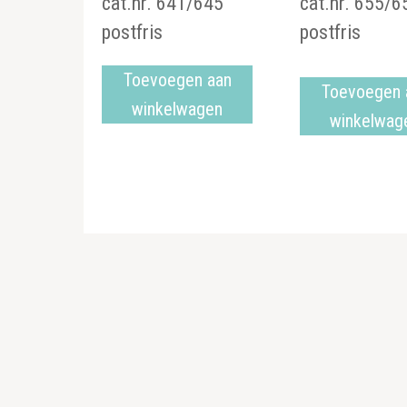
cat.nr. 641/645
cat.nr. 655/6
postfris
postfris
Toevoegen aan
Toevoegen 
winkelwagen
winkelwag