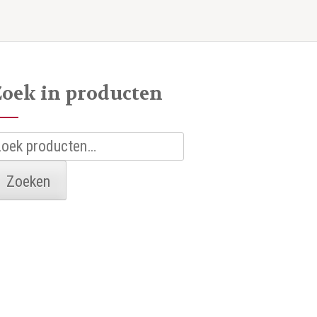
Zoek in producten
oeken
aar:
Zoeken