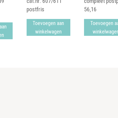
59
cat.nr. 607/611
compleet postp
postfris
56,16
Toevoegen aan
Toevoegen a
aan
winkelwagen
winkelwage
en