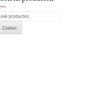
oeken
aar:
Zoeken