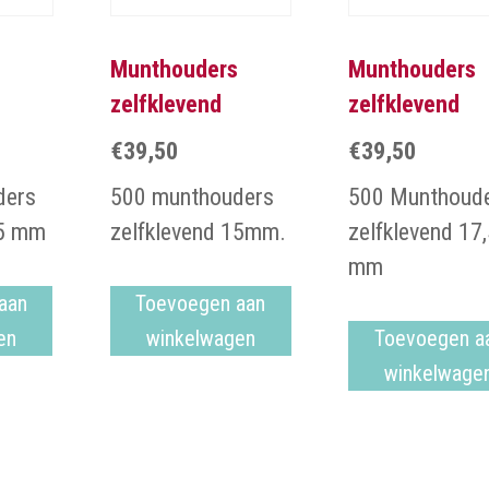
Munthouders
Munthouders
zelfklevend
zelfklevend
€
39,50
€
39,50
ders
500 munthouders
500 Munthoud
25 mm
zelfklevend 15mm.
zelfklevend 17
mm
aan
Toevoegen aan
en
winkelwagen
Toevoegen a
winkelwage