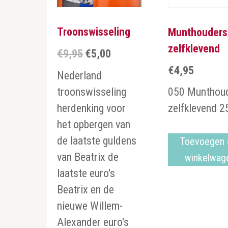
Troonswisseling
Munthouders
zelfklevend
€
9,95
€
5,00
Oorspronkelijke
Huidige
€
4,95
prijs
prijs
Nederland
was:
is:
troonswisseling
050 Munthou
€9,95.
€5,00.
herdenking voor
zelfklevend 
het opbergen van
de laatste guldens
Toevoegen 
van Beatrix de
winkelwag
laatste euro's
Beatrix en de
nieuwe Willem-
Alexander euro's