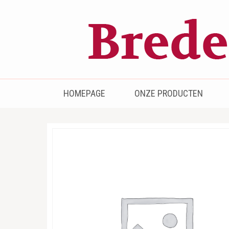
Bredenhof
Postzegels en munten
HOMEPAGE
ONZE PRODUCTEN