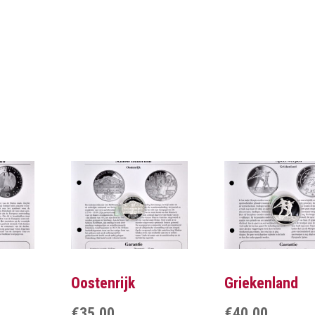
Oostenrijk
Griekenland
€
35,00
€
40,00