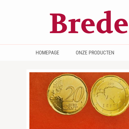
Bredenhof
Postzegels en munten
HOMEPAGE
ONZE PRODUCTEN