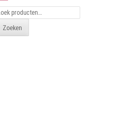
oeken
aar:
Zoeken