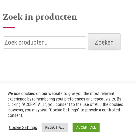
Zoek in producten
Zoeken
Zoeken
naar:
We use cookies on our website to give you the most relevant
experience by remembering your preferences and repeat visits. By
clicking “ACCEPT ALL”, you consent to the use of ALL the cookies.
© 2026 Alle rechten voorbehouden door Bredenhof |
However, you may visit "Cookie Settings" to provide a controlled
consent.
Website by
Fuzz Dogs
|
Privacy Policy
Cookie Settings
REJECT ALL
ACCEPT ALL