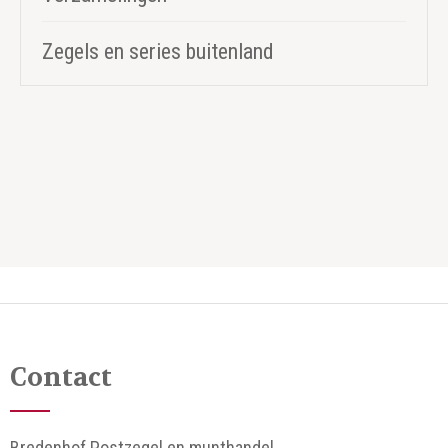
Zegels en series buitenland
Contact
Bredenhof Postzegel en munthandel