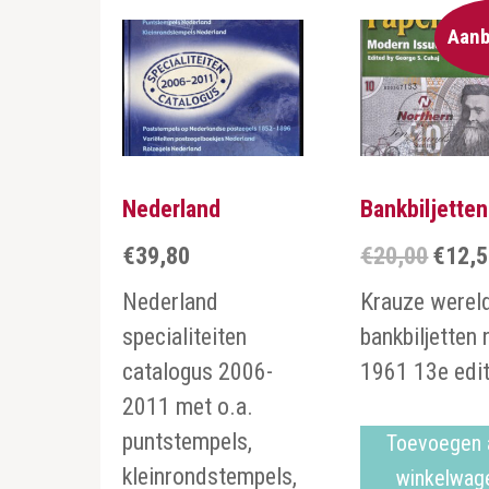
Aanb
Nederland
Bankbiljetten
€
39,80
€
20,00
€
12,
Oorspr
prijs
Nederland
Krauze werel
was:
specialiteiten
bankbiljetten 
€20,00.
catalogus 2006-
1961 13e edit
2011 met o.a.
puntstempels,
Toevoegen 
kleinrondstempels,
winkelwag