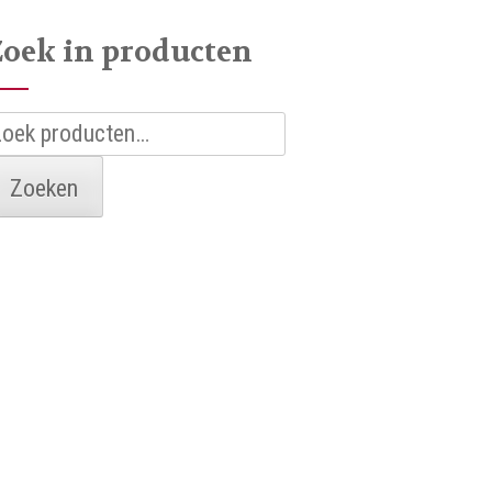
Zoek in producten
oeken
aar:
Zoeken