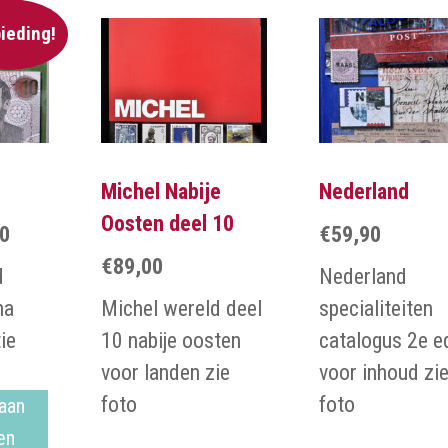
ieding!
Michel Nabije
Nederland
Oosten deel 10
50
€
59,90
onkelijke
Huidige
€
89,00
prijs
d
Nederland
is:
na
Michel wereld deel
specialiteiten
€12,50.
ie
10 nabije oosten
catalogus 2e ed
voor landen zie
voor inhoud zi
foto
foto
aan
en