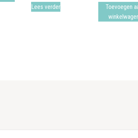
Lees verder
Toevoegen a
winkelwage