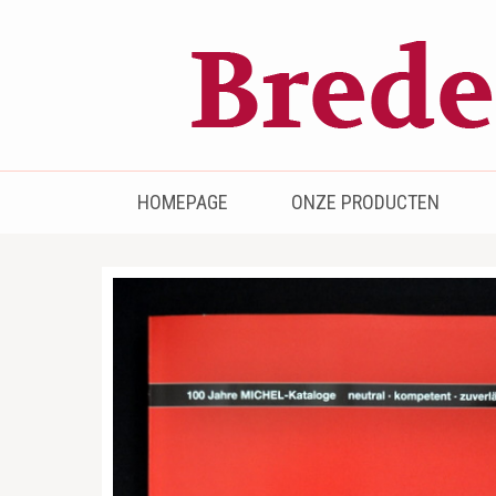
Bredenhof
Postzegels en munten
HOMEPAGE
ONZE PRODUCTEN